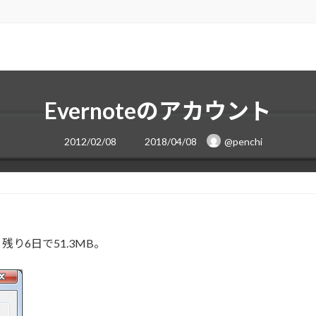
Evernoteのアカウント
最
2012/02/08
2018/04/08
@penchi
終
更
新
日
時
:
残り6日で51.3MB。