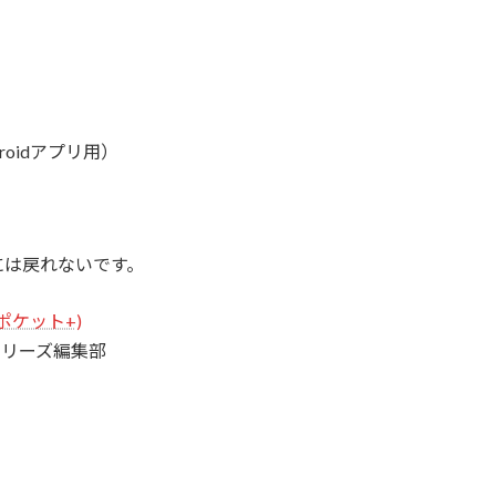
roidアプリ用）
には戻れないです。
ポケット+)
シリーズ編集部