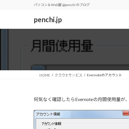
コ
ナ
パソコン＆Web屋 @penchi のブログ
ン
ビ
テ
ゲ
penchi.jp
ン
ー
ツ
シ
へ
ョ
ス
ン
キ
に
ッ
移
プ
動
HOME
クラウドサービス
Evernoteのアカウント
何気なく確認したらEvernoteの月間使用量が、