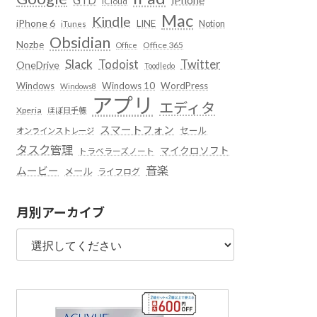
iCloud
Mac
Kindle
iPhone 6
LINE
Notion
iTunes
Obsidian
Nozbe
Office 365
Office
Slack
Todoist
Twitter
OneDrive
Toodledo
Windows
Windows 10
WordPress
Windows8
アプリ
エディタ
Xperia
ほぼ日手帳
スマートフォン
セール
オンラインストレージ
タスク管理
マイクロソフト
トラベラーズノート
音楽
ムービー
メール
ライフログ
月別アーカイブ