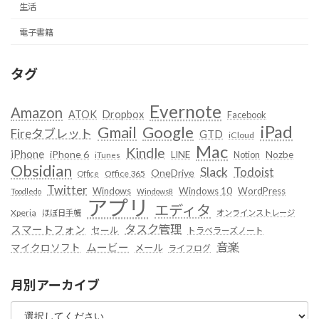
生活
電子書籍
タグ
Evernote
Amazon
ATOK
Dropbox
Facebook
iPad
Google
Gmail
Fireタブレット
GTD
iCloud
Mac
Kindle
iPhone
iPhone 6
LINE
Notion
Nozbe
iTunes
Obsidian
Slack
Todoist
OneDrive
Office 365
Office
Twitter
Windows
Windows 10
WordPress
Toodledo
Windows8
アプリ
エディタ
Xperia
ほぼ日手帳
オンラインストレージ
タスク管理
スマートフォン
セール
トラベラーズノート
音楽
ムービー
マイクロソフト
メール
ライフログ
月別アーカイブ