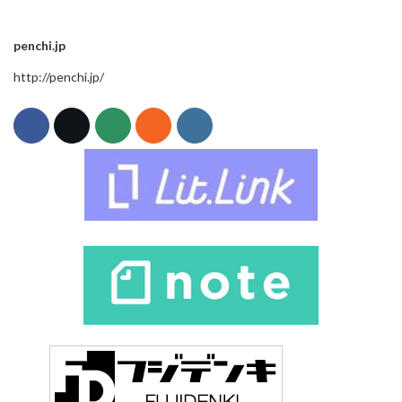
penchi.jp
http://penchi.jp/