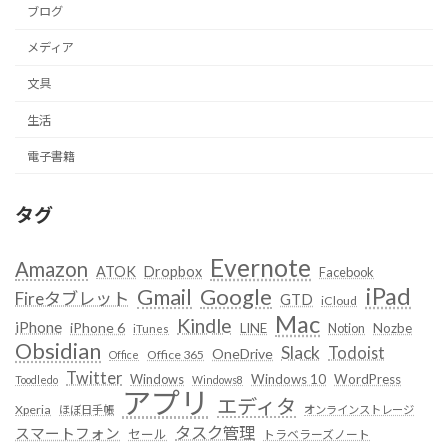
ブログ
メディア
文具
生活
電子書籍
タグ
Evernote
Amazon
ATOK
Dropbox
Facebook
iPad
Google
Gmail
Fireタブレット
GTD
iCloud
Mac
Kindle
iPhone
iPhone 6
LINE
Notion
Nozbe
iTunes
Obsidian
Slack
Todoist
OneDrive
Office 365
Office
Twitter
Windows
Windows 10
WordPress
Toodledo
Windows8
アプリ
エディタ
Xperia
ほぼ日手帳
オンラインストレージ
タスク管理
スマートフォン
セール
トラベラーズノート