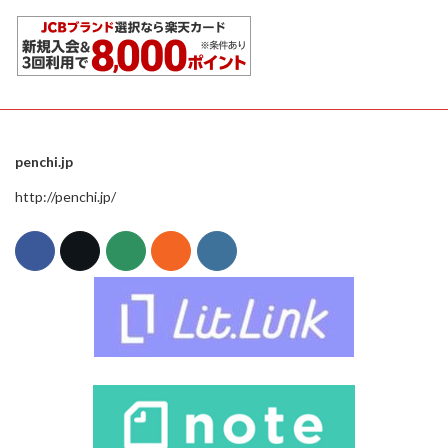
penchi.jp
http://penchi.jp/