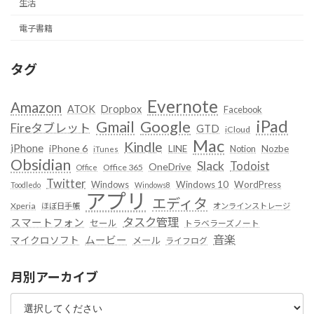
生活
電子書籍
タグ
Evernote
Amazon
ATOK
Dropbox
Facebook
iPad
Google
Gmail
Fireタブレット
GTD
iCloud
Mac
Kindle
iPhone
iPhone 6
LINE
Notion
Nozbe
iTunes
Obsidian
Slack
Todoist
OneDrive
Office 365
Office
Twitter
Windows
Windows 10
WordPress
Toodledo
Windows8
アプリ
エディタ
Xperia
ほぼ日手帳
オンラインストレージ
タスク管理
スマートフォン
セール
トラベラーズノート
音楽
ムービー
マイクロソフト
メール
ライフログ
月別アーカイブ