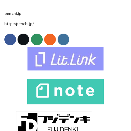
penchi.jp
http://penchi.jp/