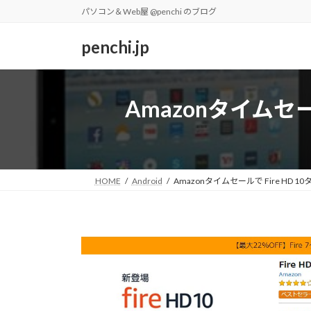
コ
ナ
パソコン＆Web屋 @penchi のブログ
ン
ビ
テ
ゲ
penchi.jp
ン
ー
ツ
シ
へ
ョ
Amazonタイムセー
ス
ン
キ
に
ッ
移
プ
動
HOME
Android
Amazonタイムセールで Fire HD 