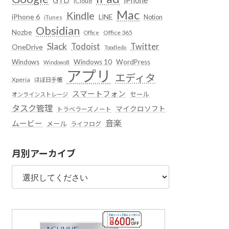
iCloud
Mac
Kindle
iPhone 6
LINE
Notion
iTunes
Obsidian
Nozbe
Office 365
Office
Slack
Todoist
Twitter
OneDrive
Toodledo
Windows
Windows 10
WordPress
Windows8
アプリ
エディタ
Xperia
ほぼ日手帳
スマートフォン
セール
オンラインストレージ
タスク管理
マイクロソフト
トラベラーズノート
音楽
ムービー
メール
ライフログ
月別アーカイブ