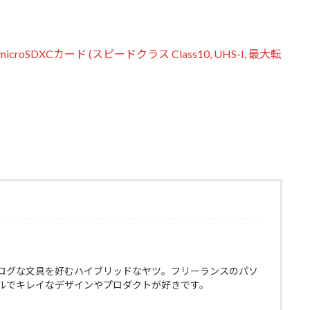
 microSDXCカード (スピードクラス Class10, UHS-I, 最大転
ログな文具を好むハイブリッドなヤツ。フリーランスのパソ
ルでキレイなデザインやプロダクトが好きです。