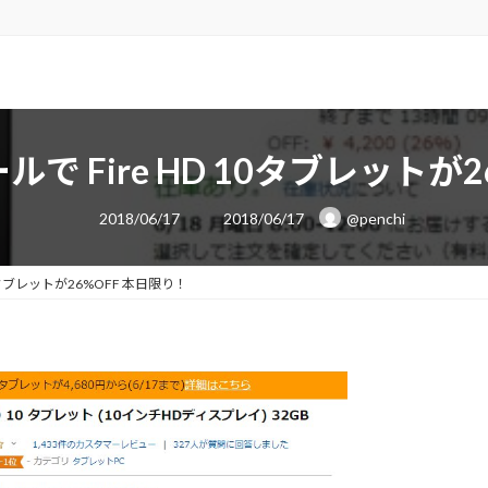
ルで Fire HD 10タブレットが
最
2018/06/17
2018/06/17
@penchi
終
更
新
日
10タブレットが26%OFF 本日限り！
時
: