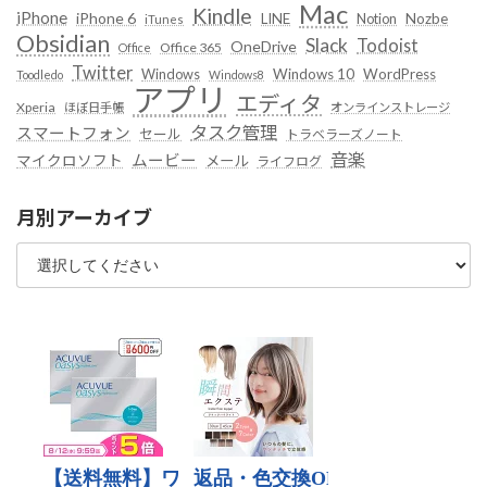
Mac
Kindle
iPhone
iPhone 6
LINE
Notion
Nozbe
iTunes
Obsidian
Slack
Todoist
OneDrive
Office 365
Office
Twitter
Windows
Windows 10
WordPress
Toodledo
Windows8
アプリ
エディタ
Xperia
ほぼ日手帳
オンラインストレージ
タスク管理
スマートフォン
セール
トラベラーズノート
音楽
ムービー
マイクロソフト
メール
ライフログ
月別アーカイブ