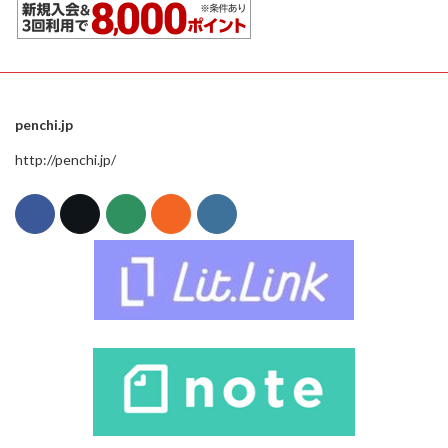
penchi.jp
http://penchi.jp/