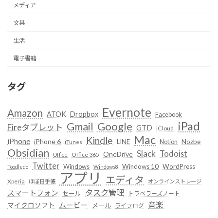
メディア
文具
生活
電子書籍
タグ
Evernote
Amazon
ATOK
Dropbox
Facebook
iPad
Google
Gmail
Fireタブレット
GTD
iCloud
Mac
Kindle
iPhone
iPhone 6
LINE
Notion
Nozbe
iTunes
Obsidian
Slack
Todoist
OneDrive
Office 365
Office
Twitter
Windows
Windows 10
WordPress
Toodledo
Windows8
アプリ
エディタ
Xperia
ほぼ日手帳
オンラインストレージ
タスク管理
スマートフォン
セール
トラベラーズノート
音楽
ムービー
マイクロソフト
メール
ライフログ