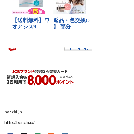
penchi.jp
http://penchi.jp/