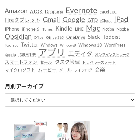
Evernote
Amazon
ATOK
Dropbox
Facebook
iPad
Google
Gmail
Fireタブレット
GTD
iCloud
Mac
Kindle
iPhone
iPhone 6
LINE
Notion
Nozbe
iTunes
Obsidian
Slack
Todoist
OneDrive
Office 365
Office
Twitter
Windows
Windows 10
WordPress
Toodledo
Windows8
アプリ
エディタ
Xperia
ほぼ日手帳
オンラインストレージ
タスク管理
スマートフォン
セール
トラベラーズノート
音楽
ムービー
マイクロソフト
メール
ライフログ
月別アーカイブ