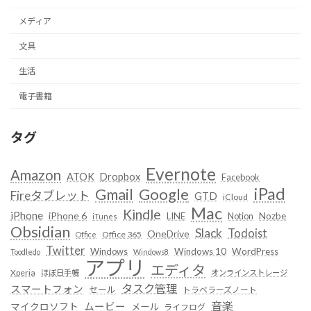
メディア
文具
生活
電子書籍
タグ
Evernote
Amazon
ATOK
Dropbox
Facebook
iPad
Google
Gmail
Fireタブレット
GTD
iCloud
Mac
Kindle
iPhone
iPhone 6
LINE
Notion
Nozbe
iTunes
Obsidian
Slack
Todoist
OneDrive
Office 365
Office
Twitter
Windows
Windows 10
WordPress
Toodledo
Windows8
アプリ
エディタ
Xperia
ほぼ日手帳
オンラインストレージ
タスク管理
スマートフォン
セール
トラベラーズノート
音楽
ムービー
マイクロソフト
メール
ライフログ