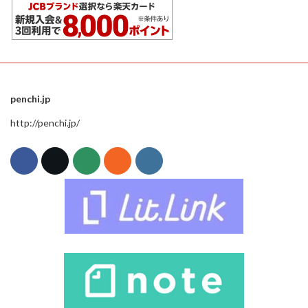
penchi.jp
http://penchi.jp/