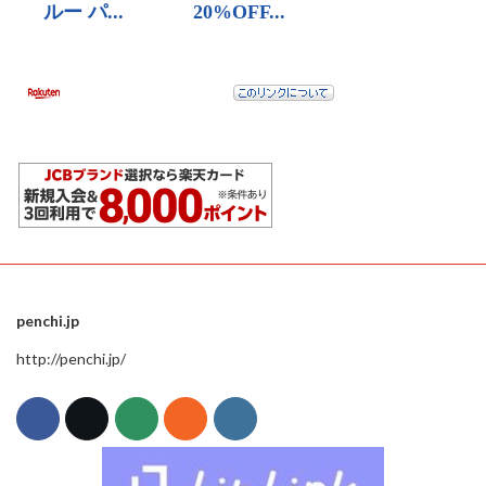
penchi.jp
http://penchi.jp/