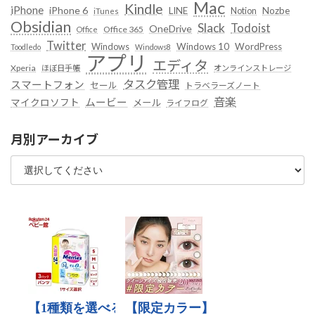
Mac
Kindle
iPhone
iPhone 6
LINE
Notion
Nozbe
iTunes
Obsidian
Slack
Todoist
OneDrive
Office 365
Office
Twitter
Windows
Windows 10
WordPress
Toodledo
Windows8
アプリ
エディタ
Xperia
ほぼ日手帳
オンラインストレージ
タスク管理
スマートフォン
セール
トラベラーズノート
音楽
ムービー
マイクロソフト
メール
ライフログ
月別アーカイブ