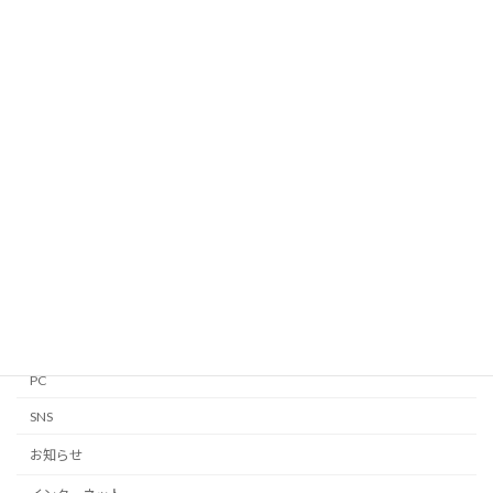
カテゴリー
Android
Apple Watch
GTD
iPhone・iPad
Linux
Mac
Notion
PC
SNS
お知らせ