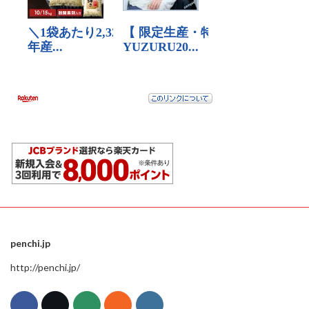
penchi.jp
http://penchi.jp/