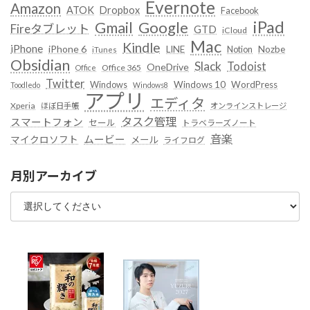
Evernote
Amazon
ATOK
Dropbox
Facebook
iPad
Google
Gmail
Fireタブレット
GTD
iCloud
Mac
Kindle
iPhone
iPhone 6
LINE
Notion
Nozbe
iTunes
Obsidian
Slack
Todoist
OneDrive
Office 365
Office
Twitter
Windows
Windows 10
WordPress
Toodledo
Windows8
アプリ
エディタ
Xperia
ほぼ日手帳
オンラインストレージ
タスク管理
スマートフォン
セール
トラベラーズノート
音楽
ムービー
マイクロソフト
メール
ライフログ
月別アーカイブ