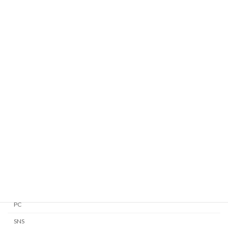
WindowsのPowerShellをカスタマイズする
2025/08/01
カテゴリー
Android
Apple Watch
GTD
iPhone・iPad
Linux
Mac
Notion
PC
SNS