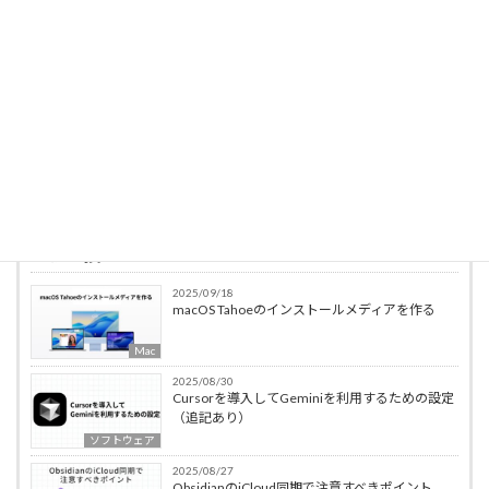
@penchi
@penchi
デジタルガジェットとアナログな文具を好むハ
イブリッドなヤツ。フリーランスのパソコン屋
兼ウェブ屋。シンプルでキレイなデザインやプ
ロダクトが好きです。
＞＞＞
プロフィール詳細
最新の投稿
この著者の記事一覧
2025/09/18
macOS Tahoeのインストールメディアを作る
Mac
2025/08/30
Cursorを導入してGeminiを利用するための設定
（追記あり）
ソフトウェア
2025/08/27
ObsidianのiCloud同期で注意すべきポイント