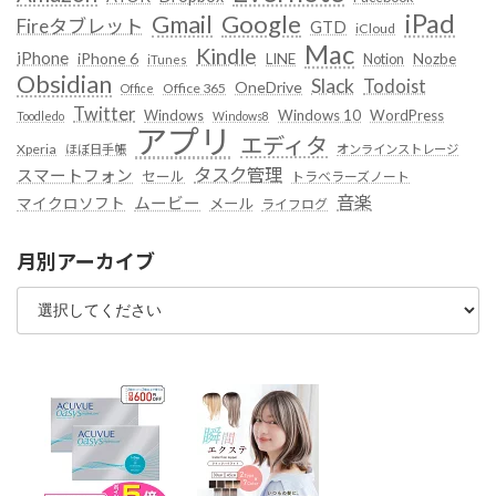
iPad
Google
Gmail
Fireタブレット
GTD
iCloud
Mac
Kindle
iPhone
iPhone 6
LINE
Notion
Nozbe
iTunes
Obsidian
Slack
Todoist
OneDrive
Office 365
Office
Twitter
Windows
Windows 10
WordPress
Toodledo
Windows8
アプリ
エディタ
Xperia
ほぼ日手帳
オンラインストレージ
タスク管理
スマートフォン
セール
トラベラーズノート
音楽
ムービー
マイクロソフト
メール
ライフログ
月別アーカイブ