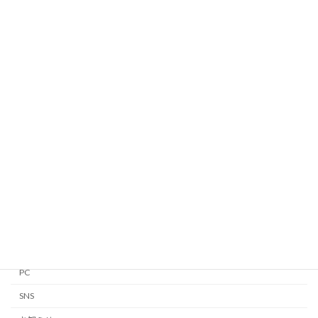
2025/08/01
カテゴリー
Android
Apple Watch
GTD
iPhone・iPad
Linux
Mac
Notion
PC
SNS