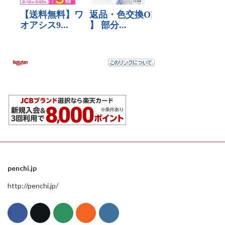
penchi.jp
http://penchi.jp/