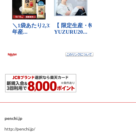
penchi.jp
http://penchi.jp/