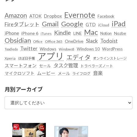
Evernote
Amazon
ATOK
Dropbox
Facebook
iPad
Google
Gmail
Fireタブレット
GTD
iCloud
Mac
Kindle
iPhone
iPhone 6
LINE
Notion
Nozbe
iTunes
Obsidian
Slack
Todoist
OneDrive
Office 365
Office
Twitter
Windows
Windows 10
WordPress
Toodledo
Windows8
アプリ
エディタ
Xperia
ほぼ日手帳
オンラインストレージ
タスク管理
スマートフォン
セール
トラベラーズノート
音楽
ムービー
マイクロソフト
メール
ライフログ
月別アーカイブ