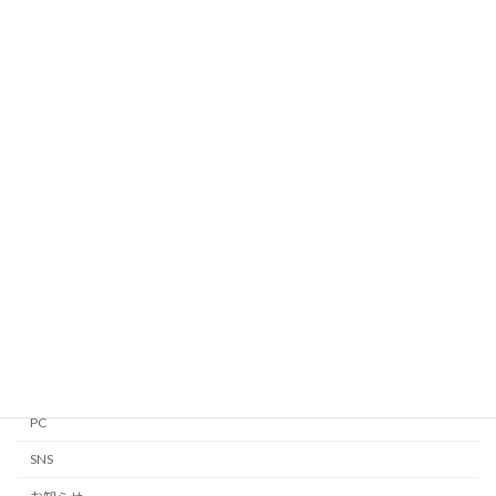
2025/08/01
カテゴリー
Android
Apple Watch
GTD
iPhone・iPad
Linux
Mac
Notion
PC
SNS