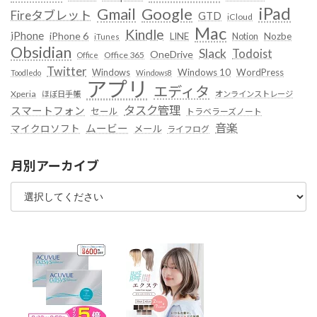
iPad
Google
Gmail
Fireタブレット
GTD
iCloud
Mac
Kindle
iPhone
iPhone 6
LINE
Notion
Nozbe
iTunes
Obsidian
Slack
Todoist
OneDrive
Office 365
Office
Twitter
Windows
Windows 10
WordPress
Toodledo
Windows8
アプリ
エディタ
Xperia
ほぼ日手帳
オンラインストレージ
タスク管理
スマートフォン
セール
トラベラーズノート
音楽
ムービー
マイクロソフト
メール
ライフログ
月別アーカイブ