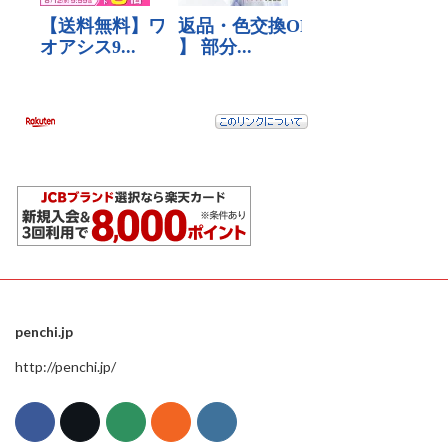
penchi.jp
http://penchi.jp/