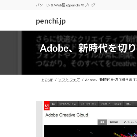
コ
ナ
パソコン＆Web屋 @penchi のブログ
ン
ビ
テ
ゲ
penchi.jp
ン
ー
ツ
シ
へ
ョ
Adobe、新時代を切り開き
ス
ン
キ
に
ッ
移
プ
動
HOME
ソフトウェア
Adobe、新時代を切り開きますね！Cre