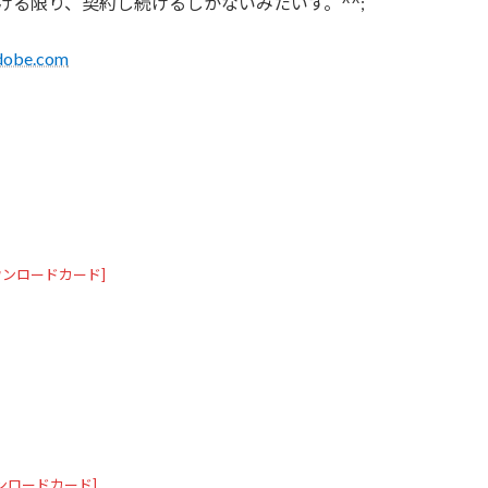
事を続ける限り、契約し続けるしかないみたいす。^^;
Adobe.com
 [ダウンロードカード]
[ダウンロードカード]