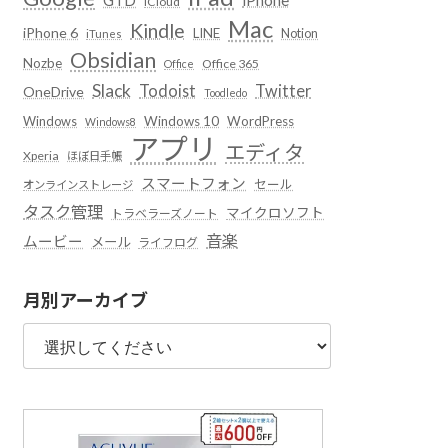
iCloud
Mac
Kindle
iPhone 6
LINE
Notion
iTunes
Obsidian
Nozbe
Office 365
Office
Slack
Todoist
Twitter
OneDrive
Toodledo
Windows
Windows 10
WordPress
Windows8
アプリ
エディタ
Xperia
ほぼ日手帳
スマートフォン
セール
オンラインストレージ
タスク管理
マイクロソフト
トラベラーズノート
音楽
ムービー
メール
ライフログ
月別アーカイブ