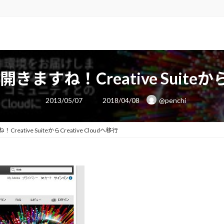
ますね！Creative SuiteからCr
最
2013/05/07
2018/04/08
@penchi
終
更
新
日
ative SuiteからCreative Cloudへ移行
時
: