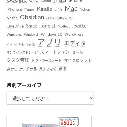
iCloud
Mac
Kindle
iPhone 6
LINE
Notion
iTunes
Obsidian
Nozbe
Office 365
Office
Slack
Todoist
Twitter
OneDrive
Toodledo
Windows
Windows 10
WordPress
Windows8
アプリ
エディタ
Xperia
ほぼ日手帳
スマートフォン
セール
オンラインストレージ
タスク管理
マイクロソフト
トラベラーズノート
音楽
ムービー
メール
ライフログ
月別アーカイブ