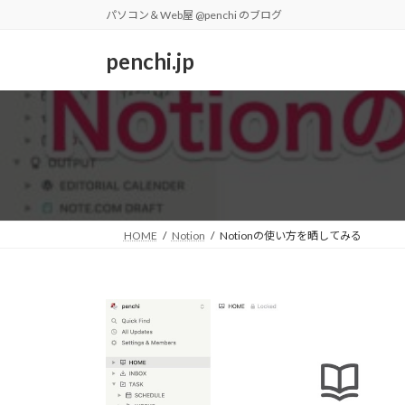
コ
ナ
パソコン＆Web屋 @penchi のブログ
ン
ビ
テ
ゲ
penchi.jp
ン
ー
ツ
シ
へ
ョ
ス
ン
キ
に
ッ
移
プ
動
HOME
Notion
Notionの使い方を晒してみる