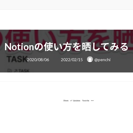
Notionの使い方を晒してみる
最
2020/08/06
2022/02/15
@penchi
終
更
新
日
時
: