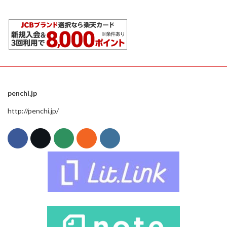
penchi.jp
http://penchi.jp/