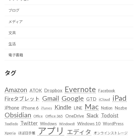
ブログ
メディア
文具
生活
電子書籍
タグ
Evernote
Amazon
ATOK
Dropbox
Facebook
iPad
Google
Gmail
Fireタブレット
GTD
iCloud
Mac
Kindle
iPhone
iPhone 6
LINE
Notion
Nozbe
iTunes
Obsidian
Slack
Todoist
OneDrive
Office 365
Office
Twitter
Windows
Windows 10
WordPress
Toodledo
Windows8
アプリ
エディタ
Xperia
ほぼ日手帳
オンラインストレージ