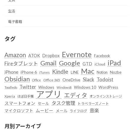
文具
生活
電子書籍
タグ
Evernote
Amazon
ATOK
Dropbox
Facebook
iPad
Google
Gmail
Fireタブレット
GTD
iCloud
Mac
Kindle
iPhone
iPhone 6
LINE
Notion
Nozbe
iTunes
Obsidian
Slack
Todoist
OneDrive
Office 365
Office
Twitter
Windows
Windows 10
WordPress
Toodledo
Windows8
アプリ
エディタ
Xperia
ほぼ日手帳
オンラインストレージ
タスク管理
スマートフォン
セール
トラベラーズノート
音楽
ムービー
マイクロソフト
メール
ライフログ
月別アーカイブ