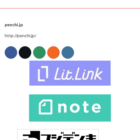
penchi.jp
http://penchi.jp/