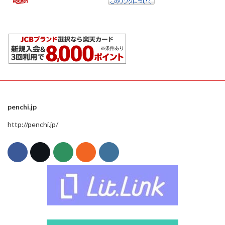
penchi.jp
http://penchi.jp/