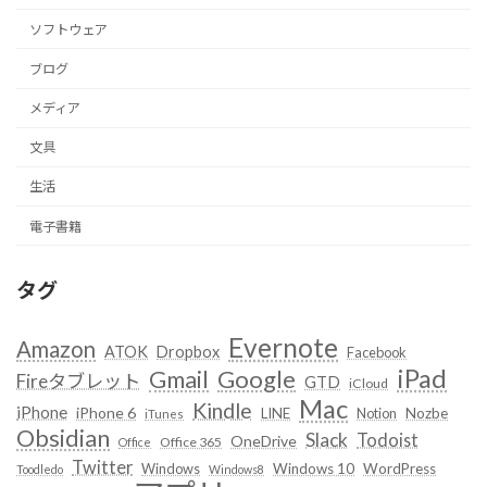
ソフトウェア
ブログ
メディア
文具
生活
電子書籍
タグ
Evernote
Amazon
ATOK
Dropbox
Facebook
iPad
Google
Gmail
Fireタブレット
GTD
iCloud
Mac
Kindle
iPhone
iPhone 6
LINE
Notion
Nozbe
iTunes
Obsidian
Slack
Todoist
OneDrive
Office 365
Office
Twitter
Windows
Windows 10
WordPress
Toodledo
Windows8