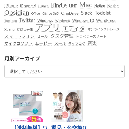
Mac
Kindle
iPhone
iPhone 6
LINE
Notion
Nozbe
iTunes
Obsidian
Slack
Todoist
OneDrive
Office 365
Office
Twitter
Windows
Windows 10
WordPress
Toodledo
Windows8
アプリ
エディタ
Xperia
ほぼ日手帳
オンラインストレージ
タスク管理
スマートフォン
セール
トラベラーズノート
音楽
ムービー
マイクロソフト
メール
ライフログ
月別アーカイブ