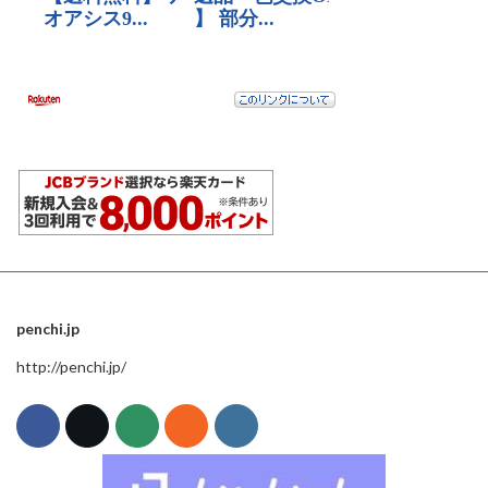
penchi.jp
http://penchi.jp/