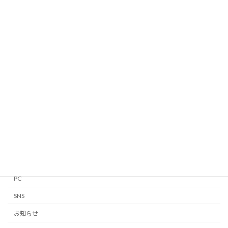
カテゴリー
Android
Apple Watch
GTD
iPhone・iPad
Linux
Mac
Notion
PC
SNS
お知らせ