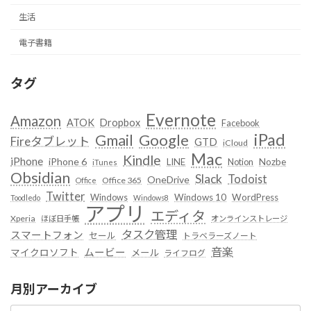
生活
電子書籍
タグ
Evernote
Amazon
ATOK
Dropbox
Facebook
iPad
Google
Gmail
Fireタブレット
GTD
iCloud
Mac
Kindle
iPhone
iPhone 6
LINE
Notion
Nozbe
iTunes
Obsidian
Slack
Todoist
OneDrive
Office 365
Office
Twitter
Windows
Windows 10
WordPress
Toodledo
Windows8
アプリ
エディタ
Xperia
ほぼ日手帳
オンラインストレージ
タスク管理
スマートフォン
セール
トラベラーズノート
音楽
ムービー
マイクロソフト
メール
ライフログ
月別アーカイブ