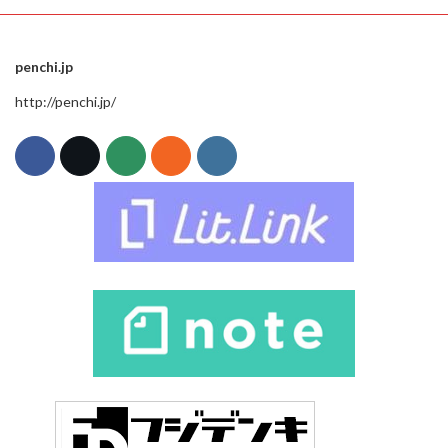
penchi.jp
http://penchi.jp/