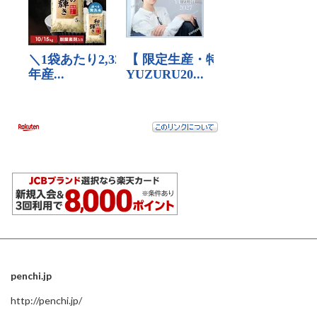
penchi.jp
http://penchi.jp/