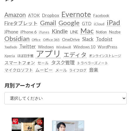
Evernote
Amazon
ATOK
Dropbox
Facebook
iPad
Google
Gmail
Fireタブレット
GTD
iCloud
Mac
Kindle
iPhone
iPhone 6
LINE
Notion
Nozbe
iTunes
Obsidian
Slack
Todoist
OneDrive
Office 365
Office
Twitter
Windows
Windows 10
WordPress
Toodledo
Windows8
アプリ
エディタ
Xperia
ほぼ日手帳
オンラインストレージ
タスク管理
スマートフォン
セール
トラベラーズノート
音楽
ムービー
マイクロソフト
メール
ライフログ
月別アーカイブ