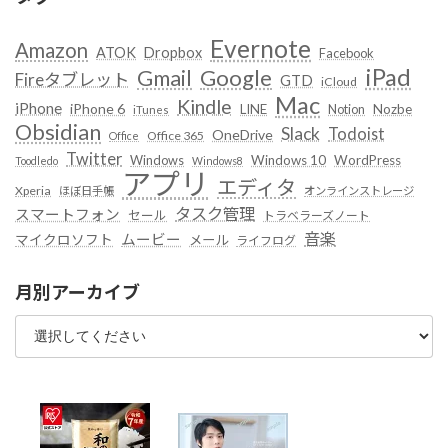
Evernote
Amazon
ATOK
Dropbox
Facebook
iPad
Google
Gmail
Fireタブレット
GTD
iCloud
Mac
Kindle
iPhone
iPhone 6
LINE
Notion
Nozbe
iTunes
Obsidian
Slack
Todoist
OneDrive
Office 365
Office
Twitter
Windows
Windows 10
WordPress
Toodledo
Windows8
アプリ
エディタ
Xperia
ほぼ日手帳
オンラインストレージ
タスク管理
スマートフォン
セール
トラベラーズノート
音楽
ムービー
マイクロソフト
メール
ライフログ
月別アーカイブ