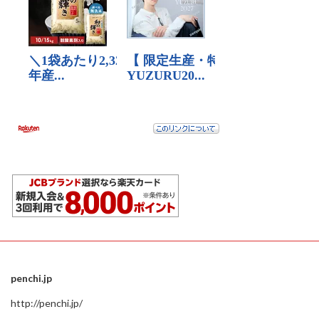
penchi.jp
http://penchi.jp/