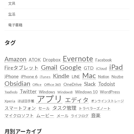
文具
生活
電子書籍
タグ
Evernote
Amazon
ATOK
Dropbox
Facebook
iPad
Google
Gmail
Fireタブレット
GTD
iCloud
Mac
Kindle
iPhone
iPhone 6
LINE
Notion
Nozbe
iTunes
Obsidian
Slack
Todoist
OneDrive
Office 365
Office
Twitter
Windows
Windows 10
WordPress
Toodledo
Windows8
アプリ
エディタ
Xperia
ほぼ日手帳
オンラインストレージ
タスク管理
スマートフォン
セール
トラベラーズノート
音楽
ムービー
マイクロソフト
メール
ライフログ
月別アーカイブ