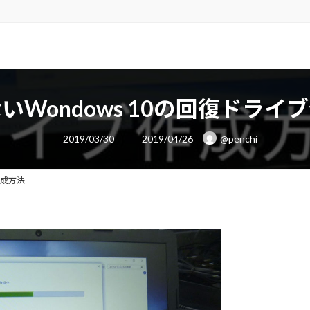
いWondows 10の回復ドライ
最
2019/03/30
2019/04/26
@penchi
終
更
新
日
作成方法
時
: