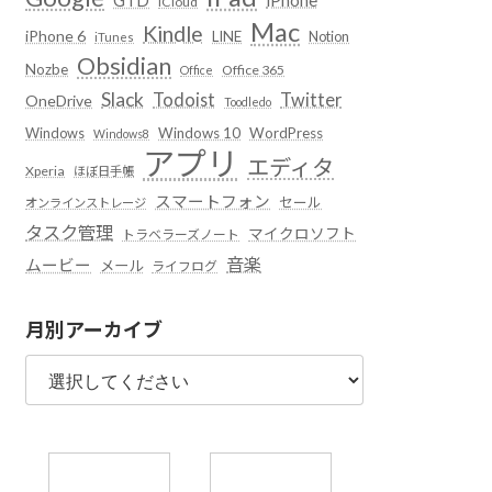
iCloud
Mac
Kindle
iPhone 6
LINE
Notion
iTunes
Obsidian
Nozbe
Office 365
Office
Slack
Todoist
Twitter
OneDrive
Toodledo
Windows
Windows 10
WordPress
Windows8
アプリ
エディタ
Xperia
ほぼ日手帳
スマートフォン
セール
オンラインストレージ
タスク管理
マイクロソフト
トラベラーズノート
音楽
ムービー
メール
ライフログ
月別アーカイブ