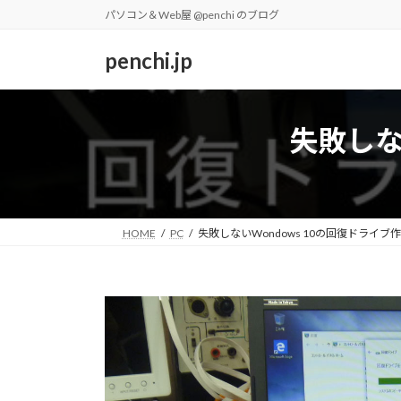
コ
ナ
パソコン＆Web屋 @penchi のブログ
ン
ビ
テ
ゲ
penchi.jp
ン
ー
ツ
シ
へ
ョ
失敗しな
ス
ン
キ
に
ッ
移
プ
動
HOME
PC
失敗しないWondows 10の回復ドライブ