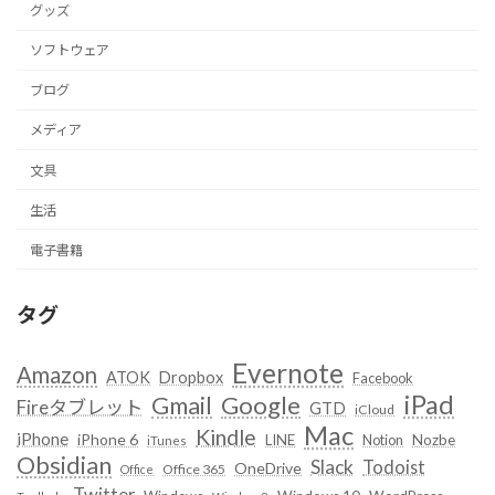
グッズ
ソフトウェア
ブログ
メディア
文具
生活
電子書籍
タグ
Evernote
Amazon
ATOK
Dropbox
Facebook
iPad
Google
Gmail
Fireタブレット
GTD
iCloud
Mac
Kindle
iPhone
iPhone 6
LINE
Notion
Nozbe
iTunes
Obsidian
Slack
Todoist
OneDrive
Office 365
Office
Twitter