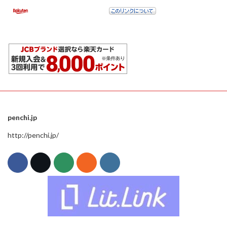
penchi.jp
http://penchi.jp/