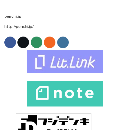
penchi.jp
http://penchi.jp/