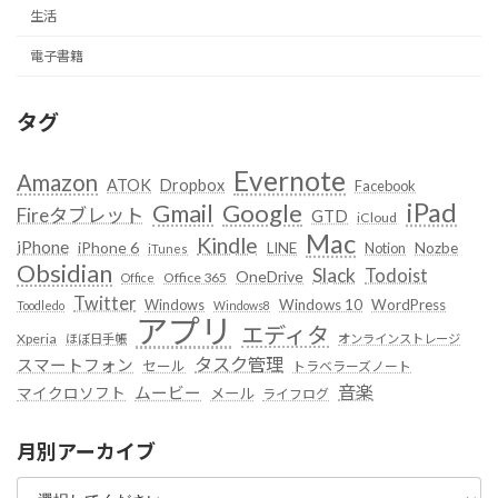
生活
電子書籍
タグ
Evernote
Amazon
ATOK
Dropbox
Facebook
iPad
Google
Gmail
Fireタブレット
GTD
iCloud
Mac
Kindle
iPhone
iPhone 6
LINE
Notion
Nozbe
iTunes
Obsidian
Slack
Todoist
OneDrive
Office 365
Office
Twitter
Windows
Windows 10
WordPress
Toodledo
Windows8
アプリ
エディタ
Xperia
ほぼ日手帳
オンラインストレージ
タスク管理
スマートフォン
セール
トラベラーズノート
音楽
ムービー
マイクロソフト
メール
ライフログ
月別アーカイブ