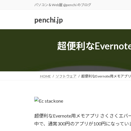
コ
ナ
パソコン＆Web屋 @penchi のブログ
ン
ビ
テ
ゲ
penchi.jp
ン
ー
ツ
シ
へ
ョ
超便利なEverno
ス
ン
キ
に
ッ
移
プ
動
HOME
ソフトウェア
超便利なEvernote用メモアプリ 
超便利なEvernote用メモアプリ さくさくエバー
中で、通常300円のアプリが100円になってい