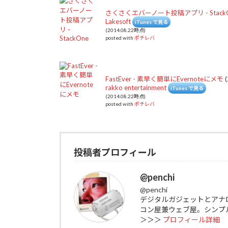
さくさくエバーノート投稿アプリ - Stack
Lakesoft
iTunes で見る
(2014.08.22時点)
posted with
ポチレバ
FastEver - 素早く簡単にEvernoteにメモ
(
rakko entertainment
iTunes で見る
(2014.08.22時点)
posted with
ポチレバ
投稿者プロフィール
@penchi
@penchi
デジタルガジェットとアナ
コン屋兼ウェブ屋。シンプ
＞＞＞
プロフィール詳細