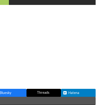
Threads
Bluesky
Hatena