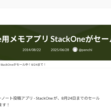
te用メモアプリ StackOneがセ
最
2014/08/22
2025/06/28
@penchi
終
更
新
日
StackOneがセール中！8/24まで！
時
:
ノート投稿アプリ - StackOne が、8月24日までのセール
ます！