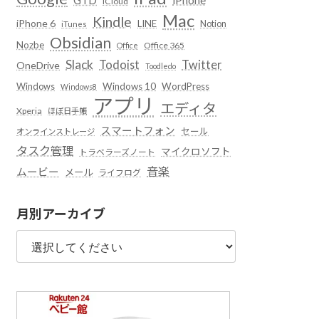
iCloud
Mac
Kindle
iPhone 6
LINE
Notion
iTunes
Obsidian
Nozbe
Office 365
Office
Slack
Todoist
Twitter
OneDrive
Toodledo
Windows
Windows 10
WordPress
Windows8
アプリ
エディタ
Xperia
ほぼ日手帳
スマートフォン
セール
オンラインストレージ
タスク管理
マイクロソフト
トラベラーズノート
音楽
ムービー
メール
ライフログ
月別アーカイブ