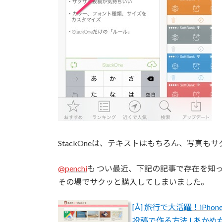
StackOneは、テキストはもちろん、写真もサ
@penchi
も つい最近、下記の記事で存在を知
その場でサクッと購入してしまいました。
[Å] 旅行で大活躍！iPh
投稿で作る方法 | あかめ