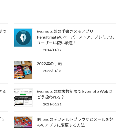
能がつ
Evernote製の手書きメモアプリ
Penultimateのペーパーストア、プレミアム
ユーザーは使い放題！
2014/11/17
2022年の手帳
2022/01/03
する
Evernoteの端末数制限で Evernote Webは
どう扱われる？
2021/06/21
ブッ
iPhoneのデフォルトブラウザとメールを好
みのアプリに変更する方法