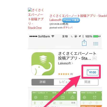
さくさくエバーノート投稿アプリ - Stack
Lakesoft
iTunes で見る
(2014.08.22時点)
posted with
ポチレバ