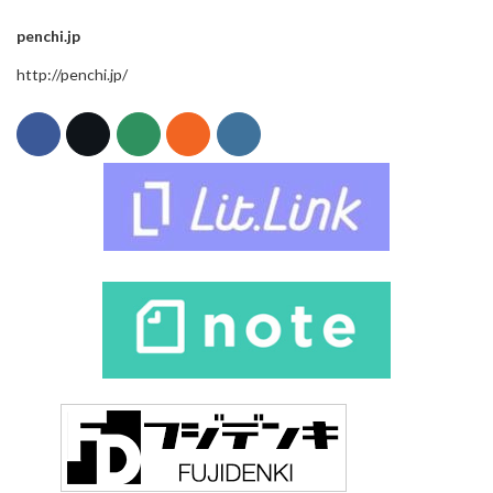
penchi.jp
http://penchi.jp/