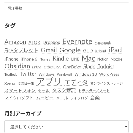
電子書籍
タグ
Evernote
Amazon
ATOK
Dropbox
Facebook
iPad
Google
Gmail
Fireタブレット
GTD
iCloud
Mac
Kindle
iPhone
iPhone 6
LINE
Notion
Nozbe
iTunes
Obsidian
Slack
Todoist
OneDrive
Office 365
Office
Twitter
Windows
Windows 10
WordPress
Toodledo
Windows8
アプリ
エディタ
Xperia
ほぼ日手帳
オンラインストレージ
タスク管理
スマートフォン
セール
トラベラーズノート
音楽
ムービー
マイクロソフト
メール
ライフログ
月別アーカイブ