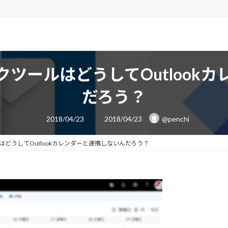
ツールはどうしてOutlook
だろう？
最
2018/04/23
2018/04/23
@penchi
終
更
新
日
どうしてOutlookカレンダーと連携しないんだろう？
時
: