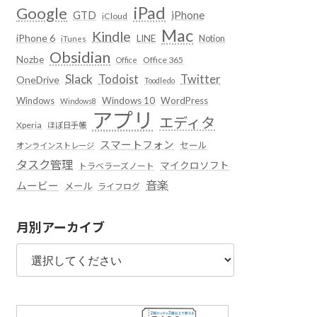
iPad
Google
GTD
iPhone
iCloud
Mac
Kindle
iPhone 6
LINE
Notion
iTunes
Obsidian
Nozbe
Office 365
Office
Slack
Todoist
Twitter
OneDrive
Toodledo
Windows
Windows 10
WordPress
Windows8
アプリ
エディタ
Xperia
ほぼ日手帳
スマートフォン
セール
オンラインストレージ
タスク管理
マイクロソフト
トラベラーズノート
音楽
ムービー
メール
ライフログ
月別アーカイブ