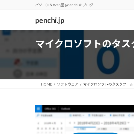
コ
ナ
パソコン＆Web屋 @penchi のブログ
ン
ビ
テ
ゲ
penchi.jp
ン
ー
ツ
シ
へ
ョ
マイクロソフトのタスク
ス
ン
キ
に
ッ
移
プ
動
HOME
ソフトウェア
マイクロソフトのタスクツールは