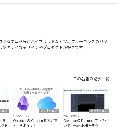
ログな文具を好むハイブリッドなヤツ。フリーランスのパソ
ルでキレイなデザインやプロダクトが好きです。
この著者の記事一覧
ウェア
ソフトウェア
ソフトウェア
2025/08/27
2025/08/02
niを
ObsidianのiCloud同期で注意
ObsidianのTerminalプラグイ
追記あ
すべきポイント
ンでPowerShellを使う