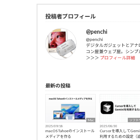
投稿者プロフィール
@penchi
@penchi
デジタルガジェットとアナ
コン屋兼ウェブ屋。シンプ
＞＞＞
プロフィール詳細
最新の投稿
Mac
ソフト
2025/09/18
2025/08/30
macOS Tahoeのインストール
Cursorを導入してGemi
メディアを作る
利用するための設定（