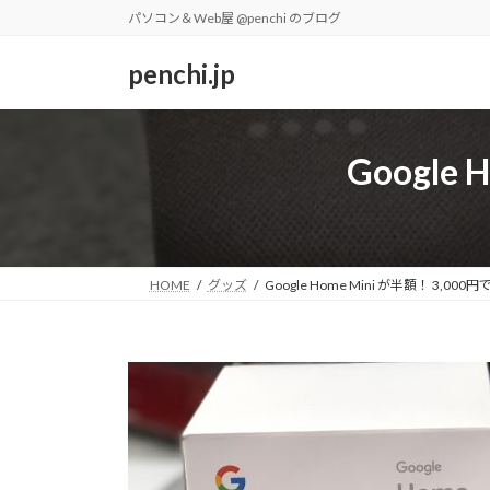
コ
ナ
パソコン＆Web屋 @penchi のブログ
ン
ビ
テ
ゲ
penchi.jp
ン
ー
ツ
シ
へ
ョ
Google
ス
ン
キ
に
ッ
移
プ
動
HOME
グッズ
Google Home Mini が半額！ 3,00