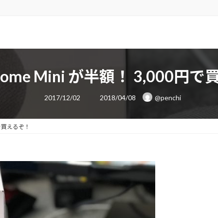
 Home Mini が半額！ 3,000
最
2017/12/02
2018/04/08
@penchi
終
更
新
日
0円で買えるぞ！
時
: