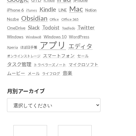
iCloud
Mac
Kindle
iPhone 6
LINE
Notion
iTunes
Obsidian
Nozbe
Office 365
Office
Slack
Todoist
Twitter
OneDrive
Toodledo
Windows
Windows 10
WordPress
Windows8
アプリ
エディタ
Xperia
ほぼ日手帳
スマートフォン
セール
オンラインストレージ
タスク管理
マイクロソフト
トラベラーズノート
音楽
ムービー
メール
ライフログ
月別アーカイブ