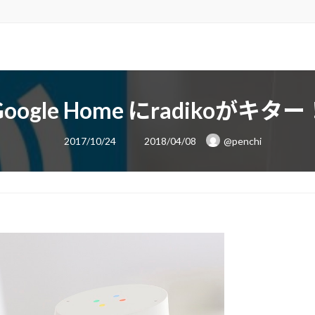
Google Home にradikoがキター
最
2017/10/24
2018/04/08
@penchi
終
更
新
日
時
: