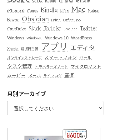
iCloud
Mac
Kindle
iPhone 6
LINE
Notion
iTunes
Obsidian
Nozbe
Office 365
Office
Slack
Todoist
Twitter
OneDrive
Toodledo
Windows
Windows 10
WordPress
Windows8
アプリ
エディタ
Xperia
ほぼ日手帳
スマートフォン
セール
オンラインストレージ
タスク管理
マイクロソフト
トラベラーズノート
音楽
ムービー
メール
ライフログ
月別アーカイブ