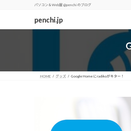
コ
ナ
パソコン＆Web屋 @penchi のブログ
ン
ビ
テ
ゲ
penchi.jp
ン
ー
ツ
シ
へ
ョ
ス
ン
キ
に
ッ
移
プ
動
HOME
グッズ
Google Home にradikoがキター！