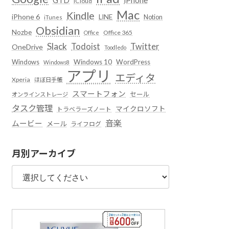
iCloud
Mac
Kindle
iPhone 6
LINE
Notion
iTunes
Obsidian
Nozbe
Office 365
Office
Slack
Todoist
Twitter
OneDrive
Toodledo
Windows
Windows 10
WordPress
Windows8
アプリ
エディタ
Xperia
ほぼ日手帳
スマートフォン
セール
オンラインストレージ
タスク管理
マイクロソフト
トラベラーズノート
音楽
ムービー
メール
ライフログ
月別アーカイブ