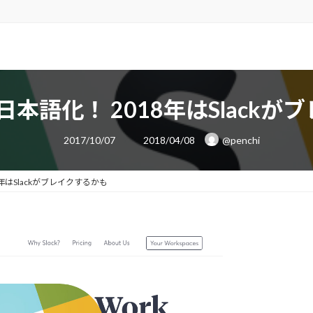
に日本語化！ 2018年はSlack
最
2017/10/07
2018/04/08
@penchi
終
更
新
日
8年はSlackがブレイクするかも
時
: