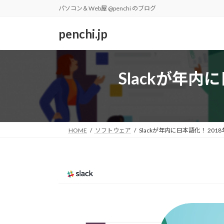
コ
ナ
パソコン＆Web屋 @penchi のブログ
ン
ビ
テ
ゲ
penchi.jp
ン
ー
ツ
シ
へ
ョ
Slackが年内
ス
ン
キ
に
ッ
移
プ
動
HOME
ソフトウェア
Slackが年内に日本語化！ 201