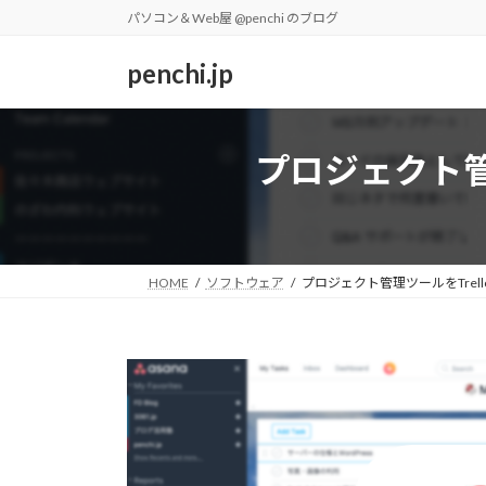
コ
ナ
パソコン＆Web屋 @penchi のブログ
ン
ビ
テ
ゲ
penchi.jp
ン
ー
ツ
シ
へ
ョ
プロジェクト管理
ス
ン
キ
に
ッ
移
プ
動
HOME
ソフトウェア
プロジェクト管理ツールをTrell