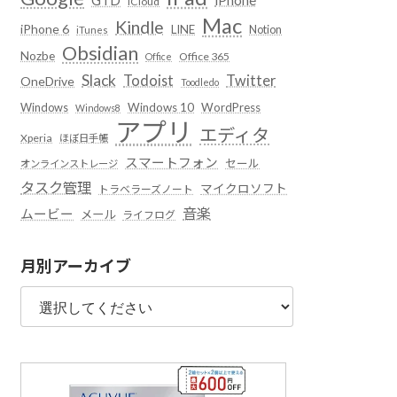
iCloud
Mac
Kindle
iPhone 6
LINE
Notion
iTunes
Obsidian
Nozbe
Office 365
Office
Slack
Todoist
Twitter
OneDrive
Toodledo
Windows
Windows 10
WordPress
Windows8
アプリ
エディタ
Xperia
ほぼ日手帳
スマートフォン
セール
オンラインストレージ
タスク管理
マイクロソフト
トラベラーズノート
音楽
ムービー
メール
ライフログ
月別アーカイブ