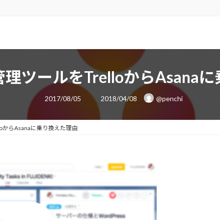
ツールをTrelloからAsan
最
2017/08/05
2018/04/08
@penchi
終
更
新
日
oからAsanaに乗り換えた理由
時
: