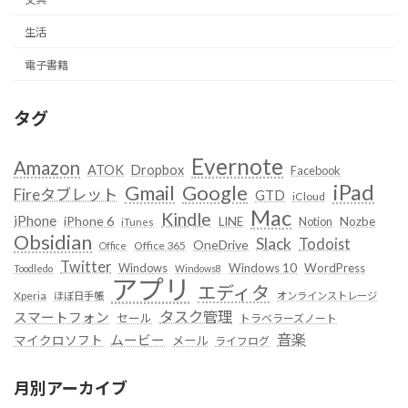
生活
電子書籍
タグ
Evernote
Amazon
ATOK
Dropbox
Facebook
iPad
Google
Gmail
Fireタブレット
GTD
iCloud
Mac
Kindle
iPhone
iPhone 6
LINE
Notion
Nozbe
iTunes
Obsidian
Slack
Todoist
OneDrive
Office 365
Office
Twitter
Windows
Windows 10
WordPress
Toodledo
Windows8
アプリ
エディタ
Xperia
ほぼ日手帳
オンラインストレージ
タスク管理
スマートフォン
セール
トラベラーズノート
音楽
ムービー
マイクロソフト
メール
ライフログ
月別アーカイブ