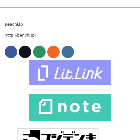
penchi.jp
http://penchi.jp/