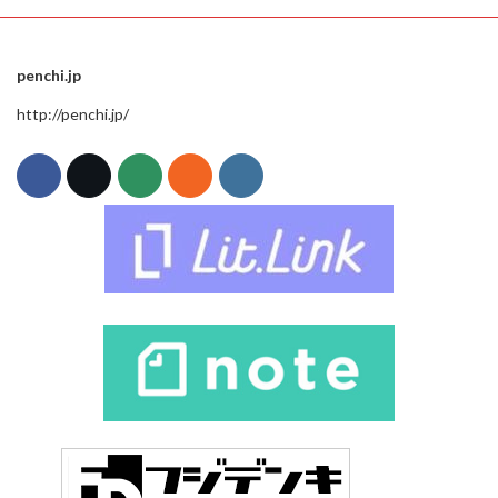
penchi.jp
http://penchi.jp/