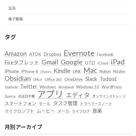
生活
電子書籍
タグ
Evernote
Amazon
ATOK
Dropbox
Facebook
iPad
Google
Gmail
Fireタブレット
GTD
iCloud
Mac
Kindle
iPhone
iPhone 6
LINE
Notion
Nozbe
iTunes
Obsidian
Slack
Todoist
OneDrive
Office 365
Office
Twitter
Windows
Windows 10
WordPress
Toodledo
Windows8
アプリ
エディタ
Xperia
ほぼ日手帳
オンラインストレージ
タスク管理
スマートフォン
セール
トラベラーズノート
音楽
ムービー
マイクロソフト
メール
ライフログ
月別アーカイブ