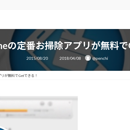
honeの定番お掃除アプリが無料で
最
2015/08/20
2018/04/08
@penchi
終
更
新
日
アプリが無料でGetできる！
時
: