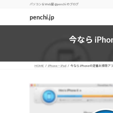
コ
ナ
パソコン＆Web屋 @penchi のブログ
ン
ビ
テ
ゲ
penchi.jp
ン
ー
ツ
シ
へ
ョ
今なら iP
ス
ン
キ
に
ッ
移
プ
動
HOME
iPhone・iPad
今なら iPhoneの定番お掃除