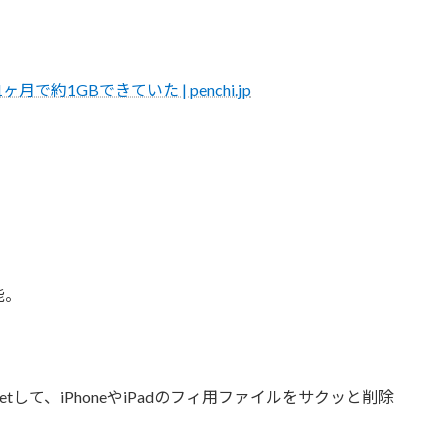
月で約1GBできていた | penchi.jp
能。
etして、iPhoneやiPadのフィ用ファイルをサクッと削除