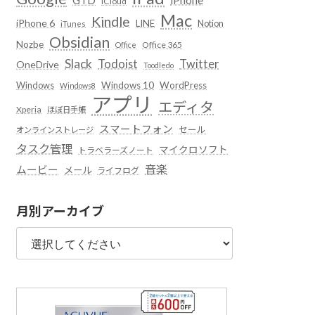
iCloud
Mac
Kindle
iPhone 6
LINE
Notion
iTunes
Obsidian
Nozbe
Office 365
Office
Slack
Todoist
Twitter
OneDrive
Toodledo
Windows
Windows 10
WordPress
Windows8
アプリ
エディタ
Xperia
ほぼ日手帳
スマートフォン
セール
オンラインストレージ
タスク管理
マイクロソフト
トラベラーズノート
音楽
ムービー
メール
ライフログ
月別アーカイブ