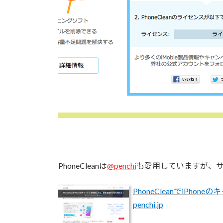
PhoneCleanは
@penchi
も愛用していますが、
PhoneCleanでiPh
penchi.jp