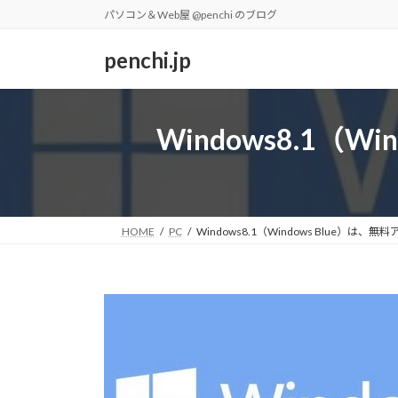
コ
ナ
パソコン＆Web屋 @penchi のブログ
ン
ビ
テ
ゲ
penchi.jp
ン
ー
ツ
シ
へ
ョ
Windows8.1（
ス
ン
キ
に
ッ
移
プ
動
HOME
PC
Windows8.1（Windows Blue）