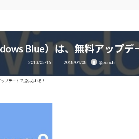
Windows Blue）は、無料ア
最
2013/05/15
2018/04/08
@penchi
終
更
新
日
は、無料アップデートで提供される！
時
: