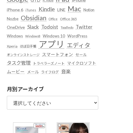
iCloud
Mac
Kindle
iPhone 6
LINE
Notion
iTunes
Obsidian
Nozbe
Office 365
Office
Slack
Todoist
Twitter
OneDrive
Toodledo
Windows
Windows 10
WordPress
Windows8
アプリ
エディタ
Xperia
ほぼ日手帳
スマートフォン
セール
オンラインストレージ
タスク管理
マイクロソフト
トラベラーズノート
音楽
ムービー
メール
ライフログ
月別アーカイブ