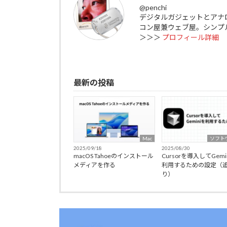
@penchi
デジタルガジェットとアナ
コン屋兼ウェブ屋。シンプ
＞＞＞
プロフィール詳細
最新の投稿
Mac
ソフト
2025/09/18
2025/08/30
macOS Tahoeのインストール
Cursorを導入してGemi
メディアを作る
利用するための設定（
り）