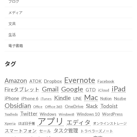
ブログ
メディア
文具
生活
電子書籍
タグ
Evernote
Amazon
ATOK
Dropbox
Facebook
iPad
Google
Gmail
Fireタブレット
GTD
iCloud
Mac
Kindle
iPhone
iPhone 6
LINE
Notion
Nozbe
iTunes
Obsidian
Slack
Todoist
OneDrive
Office 365
Office
Twitter
Windows
Windows 10
WordPress
Toodledo
Windows8
アプリ
エディタ
Xperia
ほぼ日手帳
オンラインストレージ
タスク管理
スマートフォン
セール
トラベラーズノート