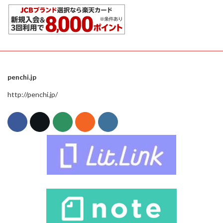
penchi.jp
http://penchi.jp/