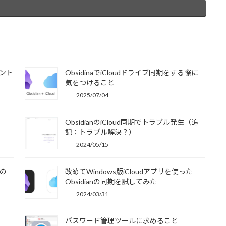
イント
ObsidinaでiCloudドライブ同期をする際に
気をつけること
2025/07/04
ObsidianのiCloud同期でトラブル発生（追
記：トラブル解決？）
2024/05/15
その
改めてWindows版iCloudアプリを使った
Obsidianの同期を試してみた
2024/03/31
パスワード管理ツールに求めること