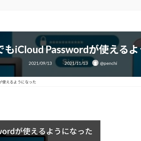
sでもiCloud Passwordが使え
最
2021/09/13
2021/11/13
@penchi
終
更
新
日
wordが使えるようになった
時
: