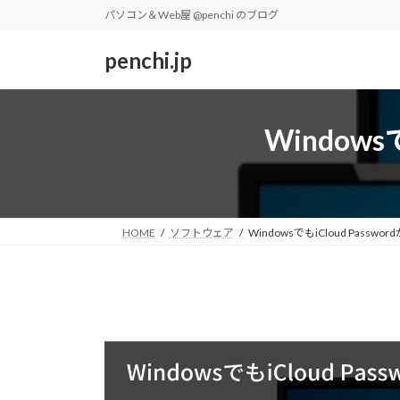
コ
ナ
パソコン＆Web屋 @penchi のブログ
ン
ビ
テ
ゲ
penchi.jp
ン
ー
ツ
シ
へ
ョ
Window
ス
ン
キ
に
ッ
移
プ
動
HOME
ソフトウェア
WindowsでもiCloud Pass