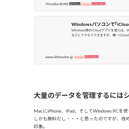
ITmedia NEWS
32 Posts
3 Users
11 Pockets
Windowsパソコンで｢iClo
Windows用のiCloudアプリを使えば、
などにアクセスできますが、唯一iCloud..
www.lifehacker.jp
8 Users
47 Pockets
大量のデータを管理するには
MacにiPhone、iPad、そしてWindows
しかも無料だし・・・と思ったのですが、改め
印象。