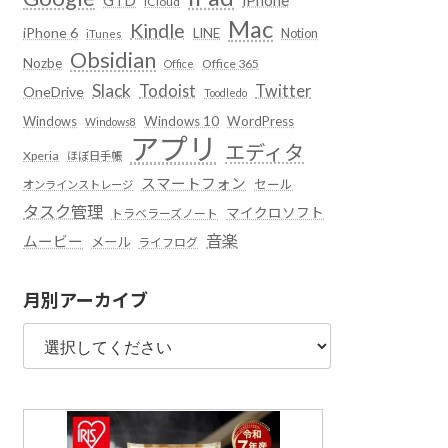
iCloud
Mac
Kindle
iPhone 6
LINE
Notion
iTunes
Obsidian
Nozbe
Office 365
Office
Slack
Todoist
Twitter
OneDrive
Toodledo
Windows
Windows 10
WordPress
Windows8
アプリ
エディタ
Xperia
ほぼ日手帳
スマートフォン
セール
オンラインストレージ
タスク管理
マイクロソフト
トラベラーズノート
音楽
ムービー
メール
ライフログ
月別アーカイブ