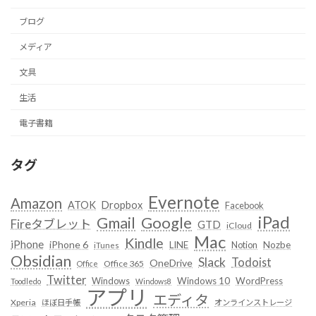
ブログ
メディア
文具
生活
電子書籍
タグ
Evernote
Amazon
ATOK
Dropbox
Facebook
iPad
Google
Gmail
Fireタブレット
GTD
iCloud
Mac
Kindle
iPhone
iPhone 6
LINE
Notion
Nozbe
iTunes
Obsidian
Slack
Todoist
OneDrive
Office 365
Office
Twitter
Windows
Windows 10
WordPress
Toodledo
Windows8
アプリ
エディタ
Xperia
ほぼ日手帳
オンラインストレージ