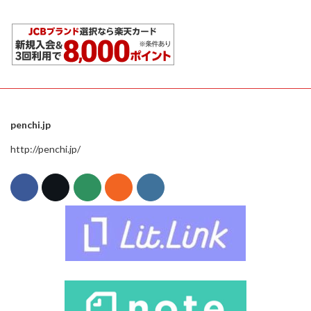
penchi.jp
http://penchi.jp/