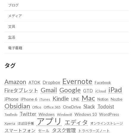
ブログ
メディア
文具
生活
電子書籍
タグ
Evernote
Amazon
ATOK
Dropbox
Facebook
iPad
Google
Gmail
Fireタブレット
GTD
iCloud
Mac
Kindle
iPhone
iPhone 6
LINE
Notion
Nozbe
iTunes
Obsidian
Slack
Todoist
OneDrive
Office 365
Office
Twitter
Windows
Windows 10
WordPress
Toodledo
Windows8
アプリ
エディタ
Xperia
ほぼ日手帳
オンラインストレージ
タスク管理
スマートフォン
セール
トラベラーズノート