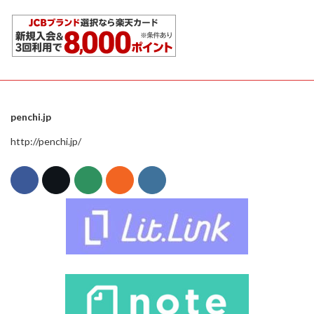
penchi.jp
http://penchi.jp/