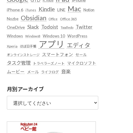
iCloud
Mac
Kindle
iPhone 6
LINE
Notion
iTunes
Obsidian
Nozbe
Office 365
Office
Slack
Todoist
Twitter
OneDrive
Toodledo
Windows
Windows 10
WordPress
Windows8
アプリ
エディタ
Xperia
ほぼ日手帳
スマートフォン
セール
オンラインストレージ
タスク管理
マイクロソフト
トラベラーズノート
音楽
ムービー
メール
ライフログ
月別アーカイブ