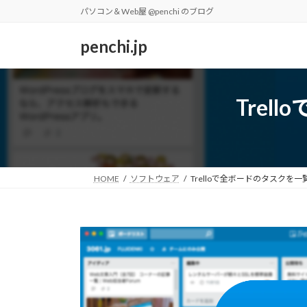
コ
ナ
パソコン＆Web屋 @penchi のブログ
ン
ビ
テ
ゲ
penchi.jp
ン
ー
ツ
シ
へ
ョ
Tre
ス
ン
キ
に
ッ
移
プ
動
HOME
ソフトウェア
Trelloで全ボードのタスクを