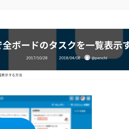
lloで全ボードのタスクを一覧表示
最
2017/10/28
2018/04/08
@penchi
終
更
新
日
一覧表示する方法
時
: