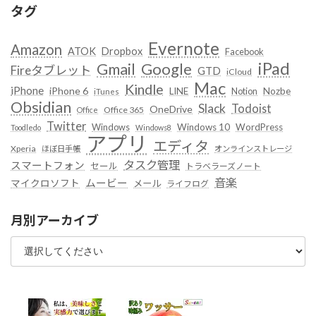
タグ
Evernote
Amazon
ATOK
Dropbox
Facebook
iPad
Google
Gmail
Fireタブレット
GTD
iCloud
Mac
Kindle
iPhone
iPhone 6
LINE
Notion
Nozbe
iTunes
Obsidian
Slack
Todoist
OneDrive
Office 365
Office
Twitter
Windows
Windows 10
WordPress
Toodledo
Windows8
アプリ
エディタ
Xperia
ほぼ日手帳
オンラインストレージ
タスク管理
スマートフォン
セール
トラベラーズノート
音楽
ムービー
マイクロソフト
メール
ライフログ
月別アーカイブ