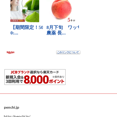
penchi.jp
http://penchi.jp/