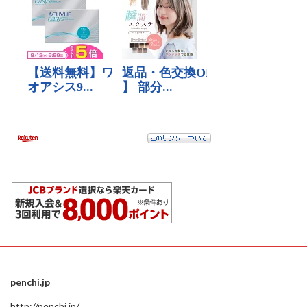
penchi.jp
http://penchi.jp/