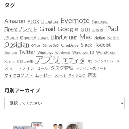
タグ
Evernote
Amazon
ATOK
Dropbox
Facebook
iPad
Google
Gmail
Fireタブレット
GTD
iCloud
Mac
Kindle
iPhone
iPhone 6
LINE
Notion
Nozbe
iTunes
Obsidian
Slack
Todoist
OneDrive
Office 365
Office
Twitter
Windows
Windows 10
WordPress
Toodledo
Windows8
アプリ
エディタ
Xperia
ほぼ日手帳
オンラインストレージ
タスク管理
スマートフォン
セール
トラベラーズノート
音楽
ムービー
マイクロソフト
メール
ライフログ
月別アーカイブ