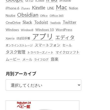
iCloud
Mac
Kindle
iPhone 6
LINE
Notion
iTunes
Obsidian
Nozbe
Office 365
Office
Slack
Todoist
Twitter
OneDrive
Toodledo
Windows
Windows 10
WordPress
Windows8
アプリ
エディタ
Xperia
ほぼ日手帳
スマートフォン
セール
オンラインストレージ
タスク管理
マイクロソフト
トラベラーズノート
音楽
ムービー
メール
ライフログ
月別アーカイブ