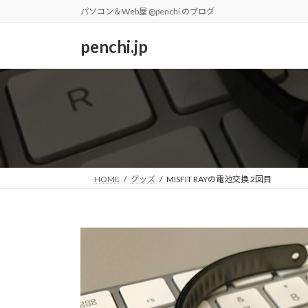
コ
ナ
パソコン＆Web屋 @penchi のブログ
ン
ビ
テ
ゲ
penchi.jp
ン
ー
ツ
シ
へ
ョ
ス
ン
キ
に
ッ
移
プ
動
HOME
グッズ
MISFIT RAYの電池交換 2回目