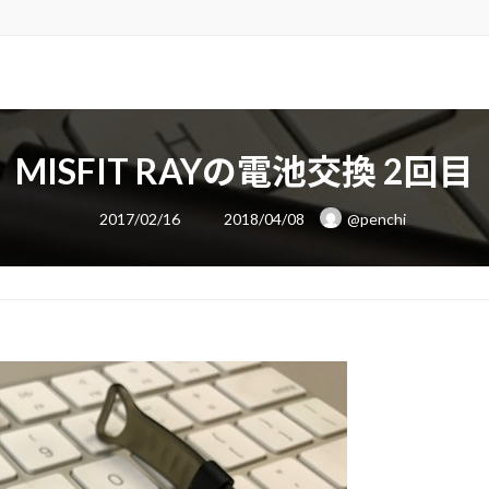
MISFIT RAYの電池交換 2回目
最
2017/02/16
2018/04/08
@penchi
終
更
新
日
時
: