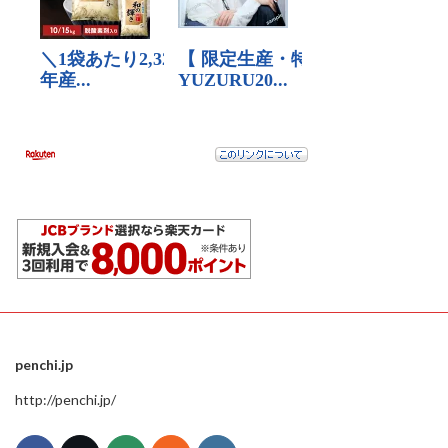
penchi.jp
http://penchi.jp/