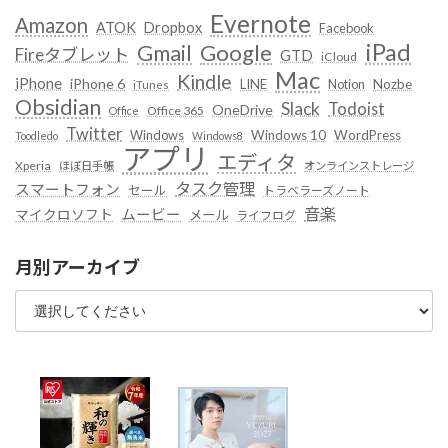
Evernote
Amazon
ATOK
Dropbox
Facebook
iPad
Google
Gmail
Fireタブレット
GTD
iCloud
Mac
Kindle
iPhone
iPhone 6
LINE
Notion
Nozbe
iTunes
Obsidian
Slack
Todoist
OneDrive
Office 365
Office
Twitter
Windows
Windows 10
WordPress
Toodledo
Windows8
アプリ
エディタ
Xperia
ほぼ日手帳
オンラインストレージ
タスク管理
スマートフォン
セール
トラベラーズノート
音楽
ムービー
マイクロソフト
メール
ライフログ
月別アーカイブ