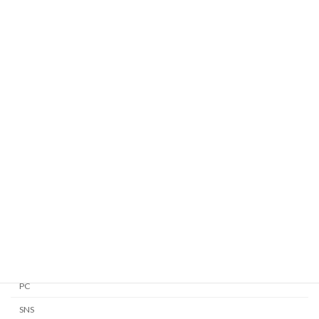
WindowsのPowerShellをカスタマイズする
2025/08/01
カテゴリー
Android
Apple Watch
GTD
iPhone・iPad
Linux
Mac
Notion
PC
SNS