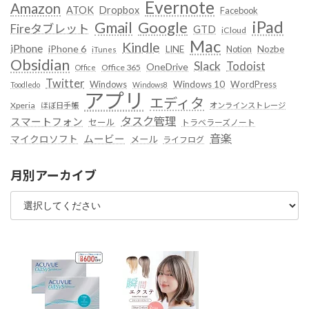
Evernote
Amazon
ATOK
Dropbox
Facebook
iPad
Google
Gmail
Fireタブレット
GTD
iCloud
Mac
Kindle
iPhone
iPhone 6
LINE
Notion
Nozbe
iTunes
Obsidian
Slack
Todoist
OneDrive
Office 365
Office
Twitter
Windows
Windows 10
WordPress
Toodledo
Windows8
アプリ
エディタ
Xperia
ほぼ日手帳
オンラインストレージ
タスク管理
スマートフォン
セール
トラベラーズノート
音楽
ムービー
マイクロソフト
メール
ライフログ
月別アーカイブ