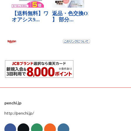
penchi.jp
http://penchi.jp/