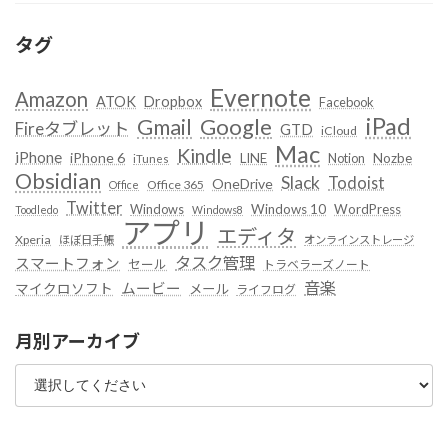
タグ
Evernote
Amazon
ATOK
Dropbox
Facebook
iPad
Google
Gmail
Fireタブレット
GTD
iCloud
Mac
Kindle
iPhone
iPhone 6
LINE
Notion
Nozbe
iTunes
Obsidian
Slack
Todoist
OneDrive
Office 365
Office
Twitter
Windows
Windows 10
WordPress
Toodledo
Windows8
アプリ
エディタ
Xperia
ほぼ日手帳
オンラインストレージ
タスク管理
スマートフォン
セール
トラベラーズノート
音楽
ムービー
マイクロソフト
メール
ライフログ
月別アーカイブ